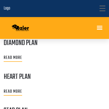
Logo
DIAMOND PLAN
2°. Curso Internacional de Actualización en Toxicología
READ MORE
HEART PLAN
READ MORE