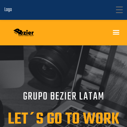
Logo
2°. Curso Internacional de Actualización en Toxicología
GRUPO BEZIER LATAM
LET´S GO TO WORK