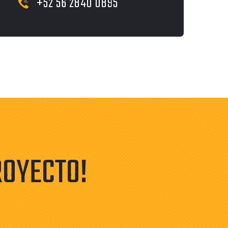
‭+52 56 2840 0895‬
ROYECTO!