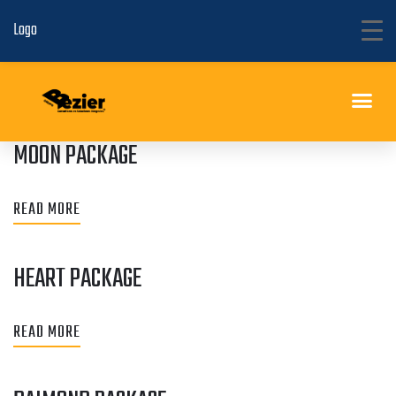
Logo
MOON PACKAGE
2°. Curso Internacional de Actualización en Toxicología
READ MORE
HEART PACKAGE
READ MORE