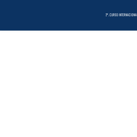
2°. CURSO INTERNACIONA
DEMOS
ABOUT US
SERVICES
PO